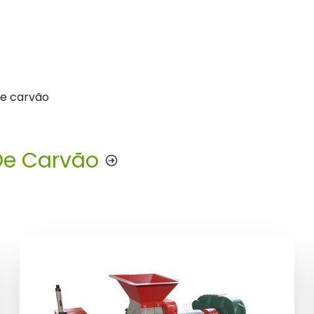
de carvão
De Carvão