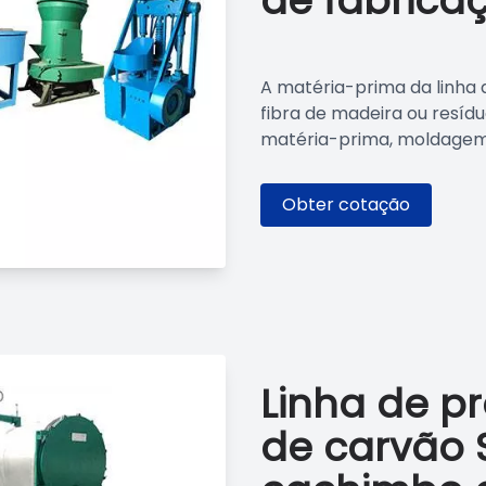
de fabrica
A matéria-prima da linha
fibra de madeira ou resíd
matéria-prima, moldagem, 
Obter cotação
Linha de p
de carvão 