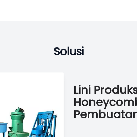
Solusi
Lini Produk
Honeycomb
Pembuatan 