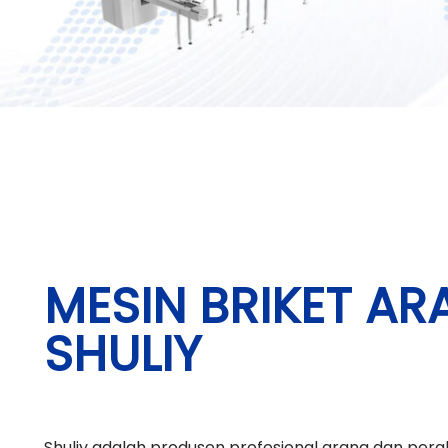
MESIN BRIKET AR
SHULIY
Shuliy adalah produsen profesional arang dan peral