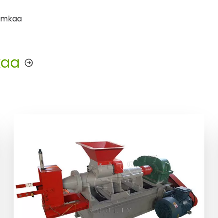
a mkaa
kaa