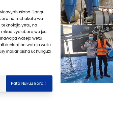
 vinavyohusiana. Tangu
 ubora na mchakato wa
teknolojia yetu, na
a mkaa vya ubora wa juu.
tunawapa wateja wetu
ali duniani, na wateja wetu
iy inakaribisha uchunguzi
Pata Nukuu Bora