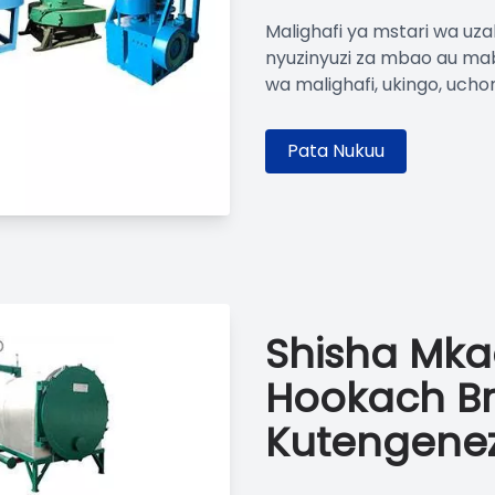
Malighafi ya mstari wa uza
nyuzinyuzi za mbao au mab
wa malighafi, ukingo, uchom
Pata Nukuu
Shisha Mkaa
Hookach Br
Kutengene