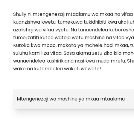
Shuliy ni mtengenezaji mtaalamu wa mkaa na vifaa
kuanzishwa kwetu, tumekuwa tukidhibiti kwa ukali
uzalishaji wa vifaa vyetu. Na tunaendelea kuboresha 
tumejizatiti kutoa wateja wetu mashine na vifaa vy
Kutoka kwa mbao, makoto ya mchele hadi mkaa, 
suluhu kamili za vifaa. Sasa alama zetu ziko kila mah
wanaendelea kushirikiana nasi kwa muda mrefu. Shul
wako na kutembelea wakati wowote!
Mtengenezaji wa mashine ya mkaa mtaalamu