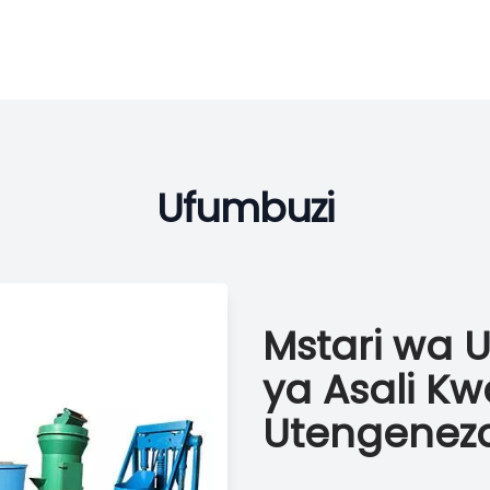
Ufumbuzi
Mstari wa 
ya Asali K
Utengeneza