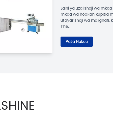
Laini ya uzalishaji wa mka
mkaa wa hookah kupitia ms
utayarishaji wa malighafi, 
The...
Pata Nukuu
SHINE