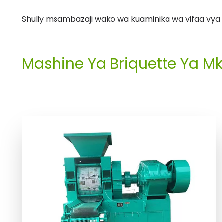
Shuliy msambazaji wako wa kuaminika wa vifaa vy
Mashine Ya Briquette Ya M