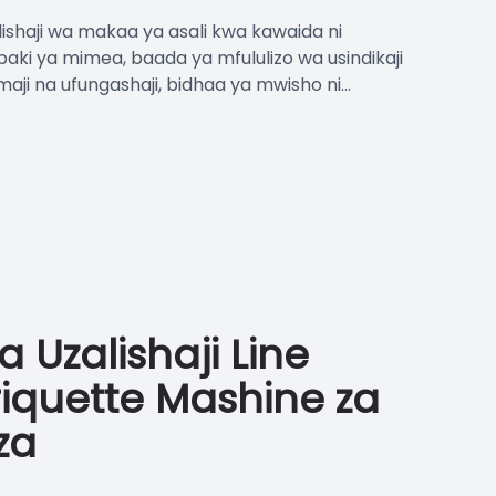
lishaji wa makaa ya asali kwa kawaida ni
aki ya mimea, baada ya mfululizo wa usindikaji
aji na ufungashaji, bidhaa ya mwisho ni...
 Uzalishaji Line
iquette Mashine za
za