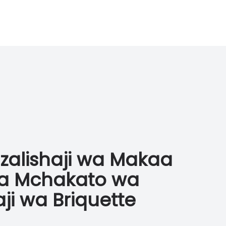
Uzalishaji wa Makaa
wa Mchakato wa
ji wa Briquette