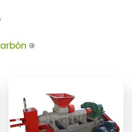
n
Carbón