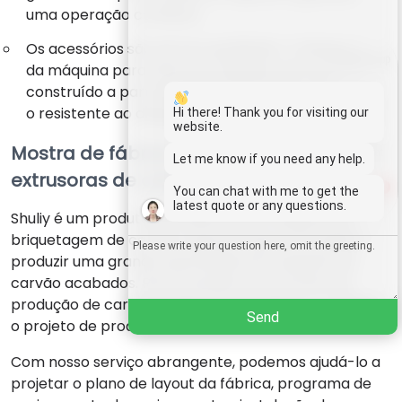
uma operação confiável.
Os acessórios são de boa qualidade. O alargador
Whatsapp
da máquina para fabricar briquetes de carvão é
construído a partir de material de liga, tornando-
Email
o resistente ao desgaste e durável.
Hi there! Thank you for visiting our
website.
Mostra de fábrica de máquinas
Wechat
Let me know if you need any help.
extrusoras de carvão
1
You can chat with me to get the
Chat
latest quote or any questions.
Shuliy é um produtor profissional de máquinas de
briquetagem de carvão. Suponha que você queira
produzir uma grande quantidade de briquetes de
carvão acabados. Recomendamos uma linha de
produção de carvão vegetal para ajudá-lo a realizar
Send
o projeto de produção sem problemas.
Com nosso serviço abrangente, podemos ajudá-lo a
projetar o plano de layout da fábrica, programa de