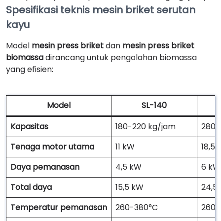
Spesifikasi teknis mesin briket serutan
kayu
Model
mesin press briket
dan
mesin press briket
biomassa
dirancang untuk pengolahan biomassa
yang efisien:
Model
SL-140
Kapasitas
180-220 kg/jam
280-
Tenaga motor utama
11 kW
18,5
Daya pemanasan
4,5 kW
6 kW
Total daya
15,5 kW
24,5
Temperatur pemanasan
260-380°C
260-