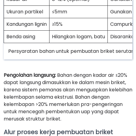
Ukuran partikel
≤5mm
Gunakan 
Kandungan lignin
≥15%
Campurkan
Benda asing
Hilangkan logam, batu
Disaranka
Persyaratan bahan untuk pembuatan briket serutan
Pengolahan langsung:
Bahan dengan kadar air ≤20%
dapat langsung dimasukkan ke dalam mesin briket,
karena sistem pemanas akan menguapkan kelebihan
kelembapan selama ekstrusi. Bahan dengan
kelembapan >20% memerlukan pra-pengeringan
untuk mencegah pembentukan uap yang dapat
merusak struktur briket.
Alur proses kerja pembuatan briket