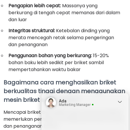
Pengapian lebih cepat:
Massanya yang
berkurang di tengah cepat memanas dari dalam
dan luar
Integritas struktural:
Ketebalan dinding yang
merata mencegah retak selama pengeringan
dan penanganan
Penggunaan bahan yang berkurang:
15-20%
bahan baku lebih sedikit per briket sambil
mempertahankan waktu bakar
Bagaimana cara menghasilkan briket
berkualitas tinggi dengan menggunakan
mesin briket serbuk kayu?
Ada
Marketing Manager
Mencapai briket berkualitas pasar secara konsisten
memerlukan perhatian terhadap parameter proses
dan penanganan bahan: