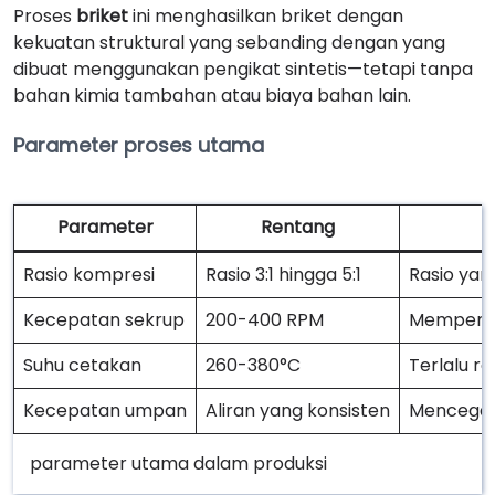
Proses
briket
ini menghasilkan briket dengan
kekuatan struktural yang sebanding dengan yang
dibuat menggunakan pengikat sintetis—tetapi tanpa
bahan kimia tambahan atau biaya bahan lain.
Parameter proses utama
Parameter
Rentang
Rasio kompresi
Rasio 3:1 hingga 5:1
Rasio yang
Kecepatan sekrup
200-400 RPM
Mempenga
Suhu cetakan
260-380°C
Terlalu re
Kecepatan umpan
Aliran yang konsisten
Mencegah
parameter utama dalam produksi