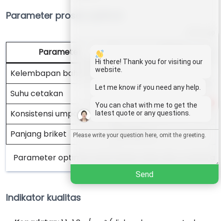
Parameter proses optimal
Whatsapp
Parameter
Rentang targe
Email
Hi there! Thank you for visiting our
website.
Kelembapan bahan baku
12-18%
Wechat
Let me know if you need any help.
Suhu cetakan
280-320°C (kayu)
1
You can chat with me to get the
Chat
Konsistensi umpan
Berlangsung terus-mener
latest quote or any questions.
Panjang briket
30-50 cm
Parameter optimal untuk bahan baku dan produk jad
Send
Indikator kualitas