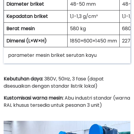
Diameter briket
48-50 mm
48-
Kepadatan briket
1,1-1,3 g/cm³
1,1-1
Berat mesin
580 kg
680 
Dimensi (L×W×H)
1850×600×1450 mm
2270
parameter mesin briket serutan kayu
Kebutuhan daya:
380V, 50Hz, 3 fase (dapat
disesuaikan dengan standar listrik lokal)
Kustomisasi warna mesin:
Abu industri standar (warna
RAL khusus tersedia untuk pesanan 3 unit)