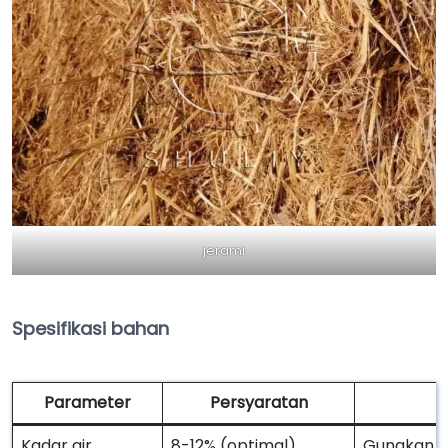
jerami
Spesifikasi bahan
Parameter
Persyaratan
Kadar air
8-12% (optimal)
Gunakan 