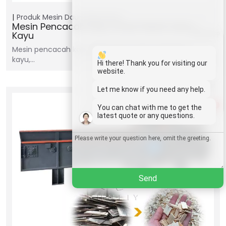
Produk
Mesin Daur Ulang Kayu
Mesin Pencacah Kayu Untuk Pabrik Serbuk
Kayu
Whatsapp
Mesin pencacah kayu dirancang untuk menghancurkan
kayu,…
Email
Hi there! Thank you for visiting our
website.
Wechat
Let me know if you need any help.
1
You can chat with me to get the
Chat
latest quote or any questions.
Send