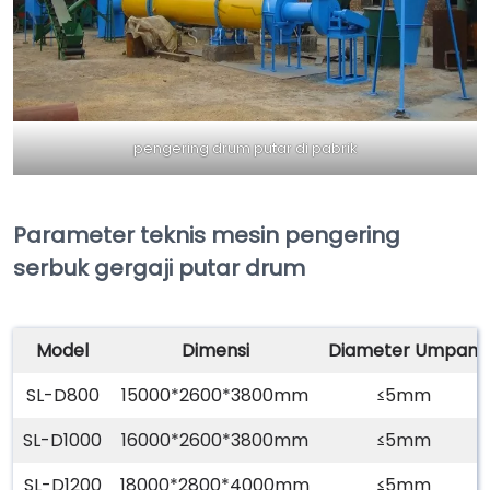
pengering drum putar di pabrik
Parameter teknis mesin pengering
serbuk gergaji putar drum
Model
Dimensi
Diameter Umpan
SL-D800
15000*2600*3800mm
≤5mm
SL-D1000
16000*2600*3800mm
≤5mm
SL-D1200
18000*2800*4000mm
≤5mm