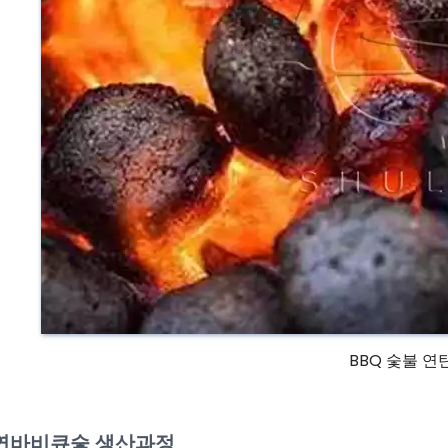
BBQ 숯불 연
연바비큐숯 생산과정