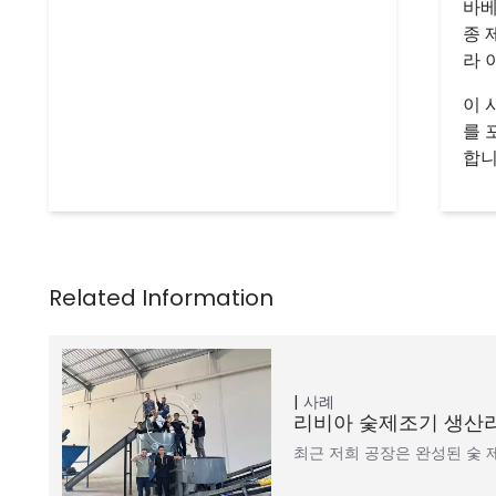
바베
종 
라 
이 
를 
합니
사례
리비아 숯제조기 생산라
최근 저희 공장은 완성된 숯