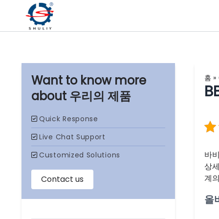
홈
»
B
우리의 제품
바비
상세
계의
올