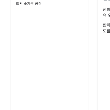
드된 숯가루 공장
탄화
속 
탄화
도를