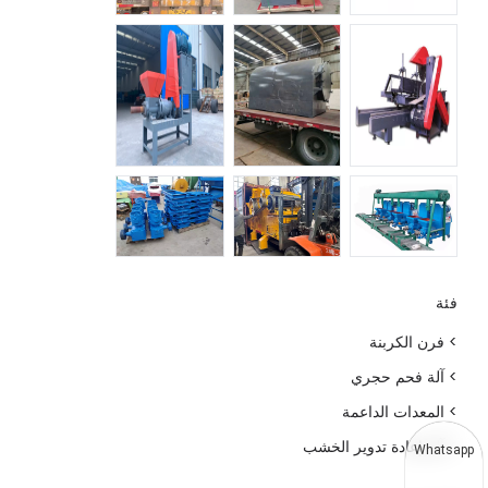
فئة
> فرن الكربنة
> آلة فحم حجري
> المعدات الداعمة
> آلة إعادة تدوير الخشب
Whatsapp