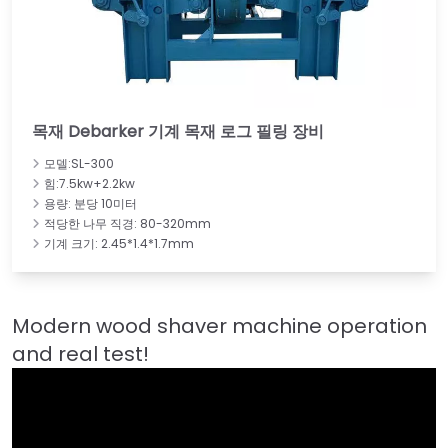
목재 Debarker 기계 목재 로그 필링 장비
모델:SL-300
힘:7.5kw+2.2kw
용량: 분당 10미터
적당한 나무 직경: 80-320mm
기계 크기: 2.45*1.4*1.7mm