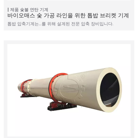
제품
숯불 연탄 기계
바이오매스 숯 가공 라인을 위한 톱밥 브리켓 기계
톱밥 압축기계는…를 위해 설계된 전문 압축 장비입니다.