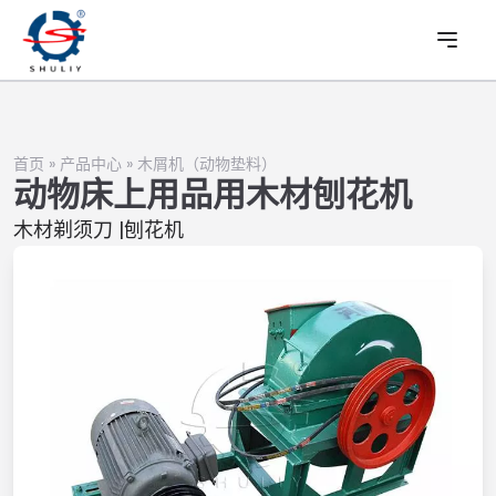
首页
»
产品中心
»
木屑机（动物垫料）
动物床上用品用木材刨花机
木材剃须刀 |刨花机