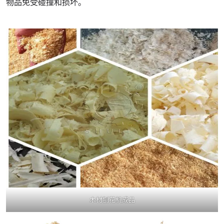
物品免受碰撞和损坏。
木材刨花机成品