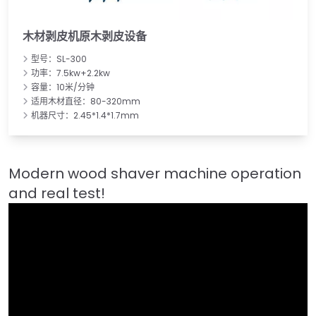
木材剥皮机原木剥皮设备
型号：SL-300
功率：7.5kw+2.2kw
容量：10米/分钟
适用木材直径：80-320mm
机器尺寸：2.45*1.4*1.7mm