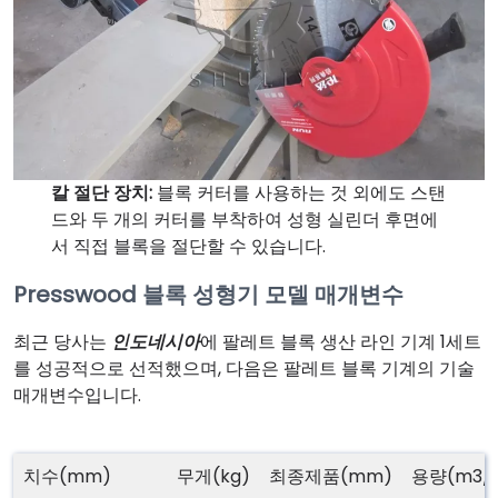
칼 절단 장치:
블록 커터를 사용하는 것 외에도 스탠
드와 두 개의 커터를 부착하여 성형 실린더 후면에
서 직접 블록을 절단할 수 있습니다.
Presswood 블록 성형기 모델 매개변수
최근 당사는
인도네시아
에 팔레트 블록 생산 라인 기계 1세트
를 성공적으로 선적했으며, 다음은 팔레트 블록 기계의 기술
매개변수입니다.
치수(mm)
무게(kg)
최종제품(mm)
용량(m3/2