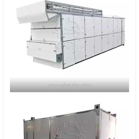
مجفف حزام شبكي مستمر