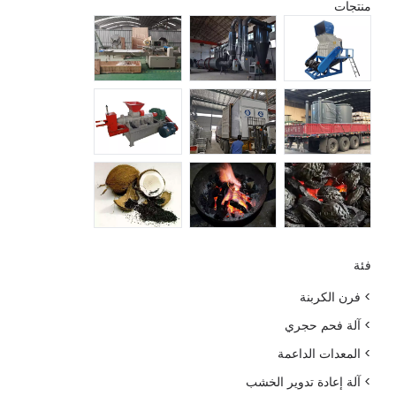
منتجات
فئة
> فرن الكربنة
> آلة فحم حجري
> المعدات الداعمة
> آلة إعادة تدوير الخشب