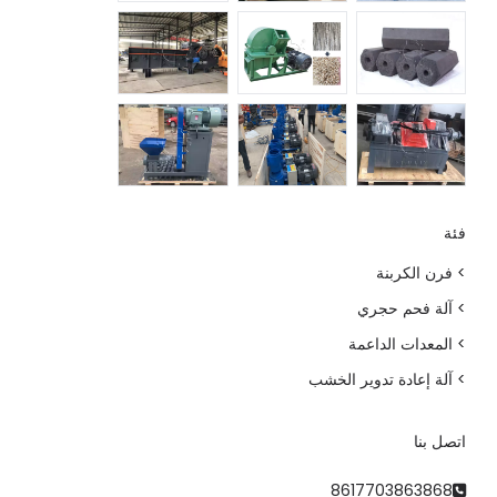
فئة
> فرن الكربنة
> آلة فحم حجري
> المعدات الداعمة
> آلة إعادة تدوير الخشب
Whatsapp
اتصل بنا
Email
8617703863868