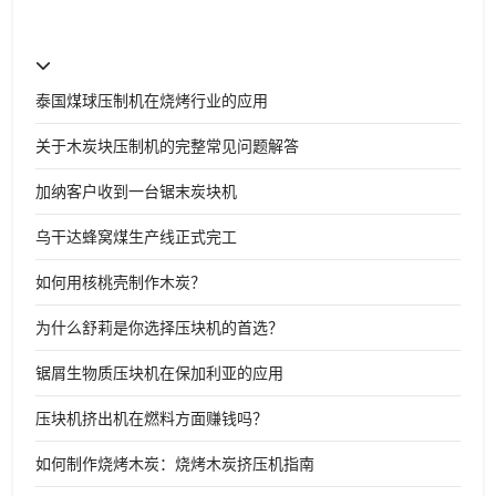
泰国煤球压制机在烧烤行业的应用
关于木炭块压制机的完整常见问题解答
加纳客户收到一台锯末炭块机
乌干达蜂窝煤生产线正式完工
如何用核桃壳制作木炭？
为什么舒莉是你选择压块机的首选？
锯屑生物质压块机在保加利亚的应用
压块机挤出机在燃料方面赚钱吗？
如何制作烧烤木炭：烧烤木炭挤压机指南