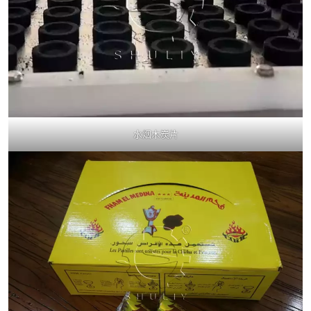
水烟木炭片