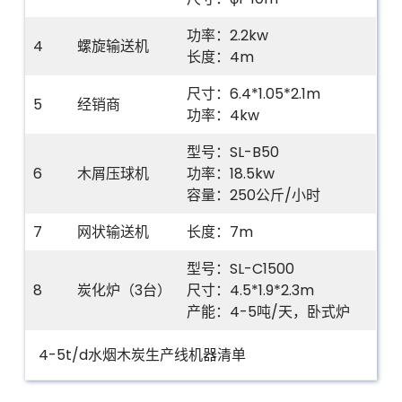
功率：2.2kw
4
螺旋输送机
长度：4m
尺寸：6.4*1.05*2.1m
5
经销商
功率：4kw
型号：SL-B50
6
木屑压球机
功率：18.5kw
容量：250公斤/小时
7
网状输送机
长度：7m
型号：SL-C1500
8
炭化炉（3台）
尺寸：4.5*1.9*2.3m
产能：4-5吨/天，卧式炉
4-5t/d水烟木炭生产线机器清单