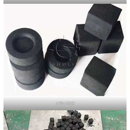
水烟木炭块