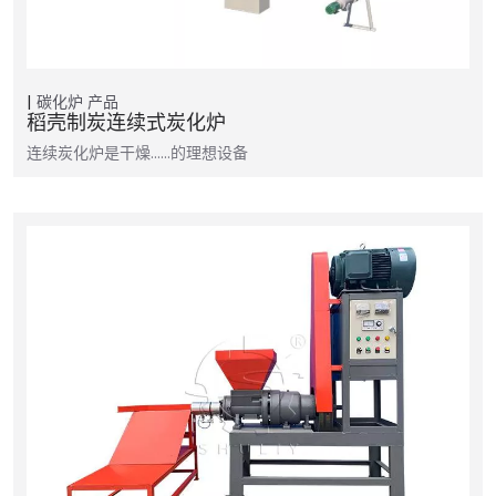
碳化炉
产品
稻壳制炭连续式炭化炉
连续炭化炉是干燥……的理想设备