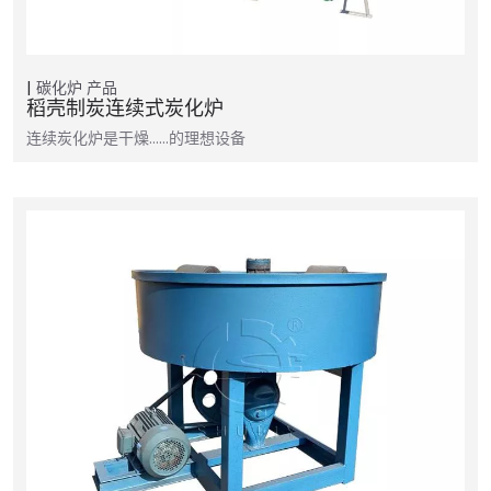
碳化炉
产品
稻壳制炭连续式炭化炉
连续炭化炉是干燥……的理想设备