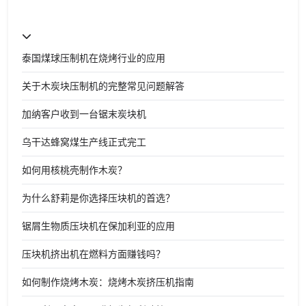
泰国煤球压制机在烧烤行业的应用
关于木炭块压制机的完整常见问题解答
加纳客户收到一台锯末炭块机
乌干达蜂窝煤生产线正式完工
如何用核桃壳制作木炭？
为什么舒莉是你选择压块机的首选？
锯屑生物质压块机在保加利亚的应用
压块机挤出机在燃料方面赚钱吗？
如何制作烧烤木炭：烧烤木炭挤压机指南