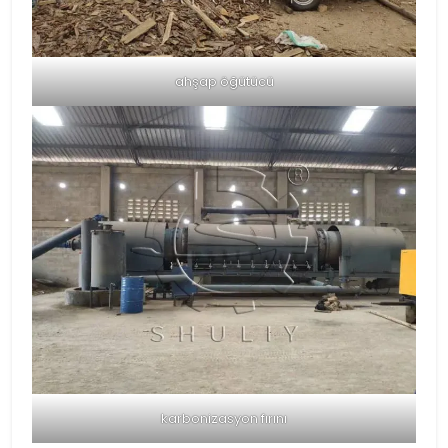
ahşap öğütücü
karbonizasyon fırını