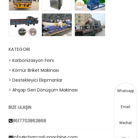
KATEGORI
> Karbonizasyon Fırını
> Kömür Briket Makinası
> Destekleyici Ekipmanlar
> Ahşap Geri Dönüşüm Makinası
Whatsapp
BIZE ULAŞIN
Email
8617703863868
Wechat
info@charcoal-machine.com