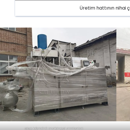
Üretim hattının nihai 
şişe kömürü makinesi ambalajı