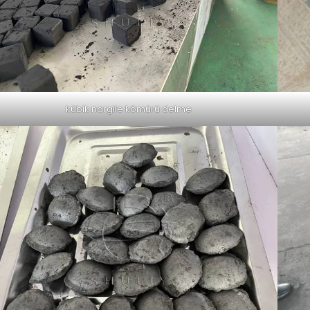
kübik nargile kömürü delme