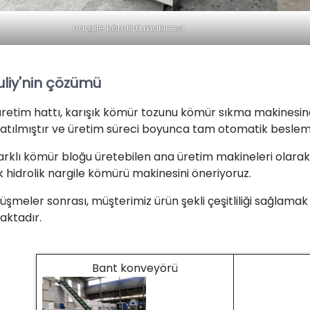
nargile kömürü makinesi
uliy'nin çözümü
üretim hattı, karışık kömür tozunu kömür sıkma makinesine
atılmıştır ve üretim süreci boyunca tam otomatik beslem
 farklı kömür bloğu üretebilen ana üretim makineleri ola
ik hidrolik nargile kömürü makinesini öneriyoruz.
şmeler sonrası, müşterimiz ürün şekli çeşitliliği sağlamak i
aktadır.
Bant konveyörü