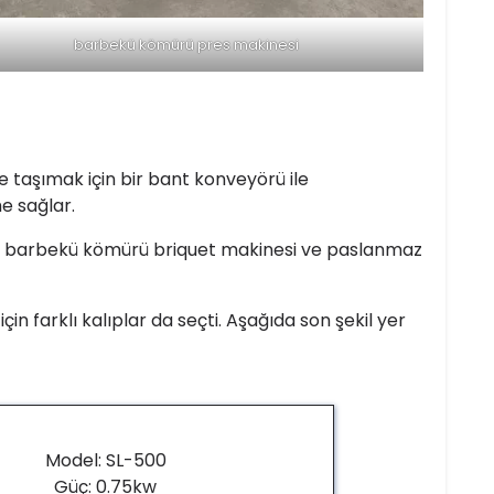
barbekü kömürü pres makinesi
 taşımak için bir bant konveyörü ile
e sağlar.
rak barbekü kömürü briquet makinesi ve paslanmaz
çin farklı kalıplar da seçti. Aşağıda son şekil yer
Model: SL-500
Güç: 0.75kw