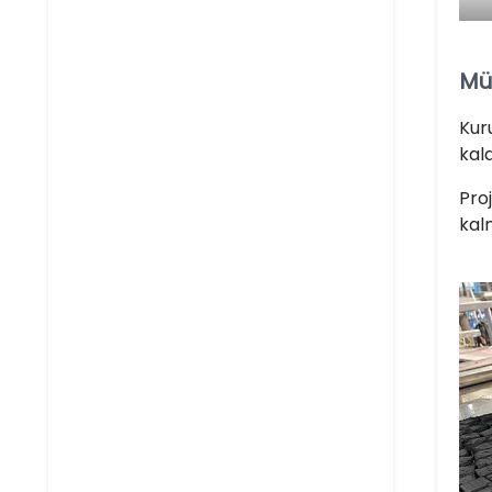
Müş
Kur
kald
Pro
kal