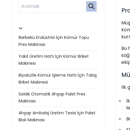
Pro
Müş
köm
kur
Barbekü Endüstrisi İçin Kömür Topu
Pres Makinası
Bu 
sağ
Yakıt Üretim Hattı İçin Kömür Briket
eki
Makinesi
Müş
Biyokütle Kömür İşleme Hattı İçin Talaş
Briket Makinesi
İlk 
Satılık Otomatik Ahşap Palet Pres
İ
Makinası
l
Ahşap Ambalaj Üretim Tesisi İçin Palet
B
Blok Makinası
E