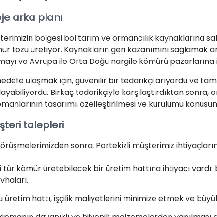
je arka planı
terimizin bölgesi bol tarım ve ormancılık kaynaklarına sa
ür tozu üretiyor. Kaynakların geri kazanımını sağlamak a
mayı ve Avrupa ile Orta Doğu nargile kömürü pazarlarına ih
hedefe ulaşmak için, güvenilir bir tedarikçi arıyordu ve ta
layabiliyordu. Birkaç tedarikçiyle karşılaştırdıktan sonra,
pmanlarının tasarımı, özelleştirilmesi ve kurulumu konusund
teri talepleri
görüşmelerimizden sonra, Portekizli müşterimiz ihtiyaçlarını 
ki tür kömür üretebilecek bir üretim hattına ihtiyacı vard
evhaları.
u üretim hattı, işçilik maliyetlerini minimize etmek ve b
kipmanın dayanıklı ve hijyenik malzemelerden yapılması ge