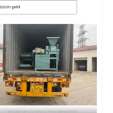
çözüm şekli
Barbekü kömürü yapma makinesi sevkiyatı