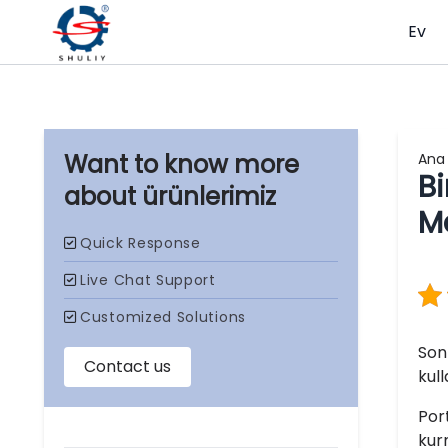
Ev
Ana
Bi
ürünlerimiz
Ma
Son 
kul
Por
kur