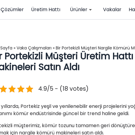
Çözümler
Üretim Hattı
Ürünler
Vakalar
Ha
 Sayfa
»
Vaka Çalışmaları
»
Bir Portekizli Müşteri Nargile Kömürü Ma
r Portekizli Müşteri Üretim Hatt
kineleri Satın Aldı
4.9/5 - (18 votes)
yıllarda, Portekiz yeşil ve yenilenebilir enerji projelerini
lanımı kömür endüstrisinde güncel bir trend haline geldi.
tekizli müşterimiz, kömür tozunu tamamen geri dönüştüreb
mak için nargile kömürü makineleri satın aldı.