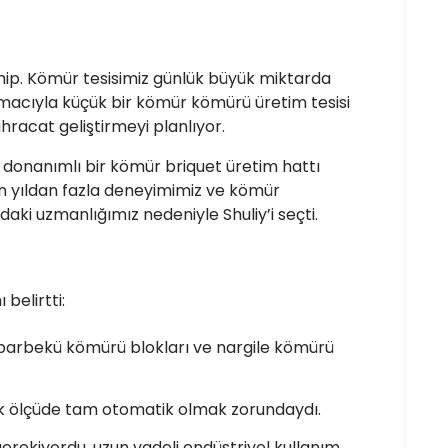
hip. Kömür tesisimiz günlük büyük miktarda
macıyla küçük bir kömür kömürü üretim tesisi
racat geliştirmeyi planlıyor.
m donanımlı bir kömür briquet üretim hattı
 on yıldan fazla deneyimimiz ve kömür
aki uzmanlığımız nedeniyle Shuliy’i seçti.
belirtti:
ı: barbekü kömürü blokları ve nargile kömürü
üyük ölçüde tam otomatik olmak zorundaydı.
rekiyordu, uzun vadeli endüstriyel kullanım