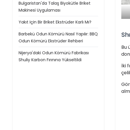
Bulgaristan'da Talaş Biyokütle Briket
Makinesi Uygulaması
Yakıt Için Bir Briket Ekstrüder Karlı Mı?
Sh
Barbekü Odun Kömürü Nasıl Yapılır: BBQ
Odun Kömürü Ekstrüder Rehberi
Bu 
Nijerya'daki Odun Kömürü Fabrikası
don
Shuliy Karbon Fırınına Yükseltildi
İki
çel
Görü
alm