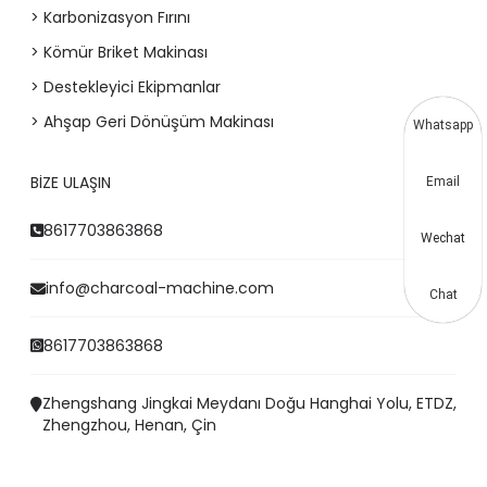
> Karbonizasyon Fırını
> Kömür Briket Makinası
> Destekleyici Ekipmanlar
> Ahşap Geri Dönüşüm Makinası
Whatsapp
BIZE ULAŞIN
Email
8617703863868
Wechat
info@charcoal-machine.com
Chat
8617703863868
Zhengshang Jingkai Meydanı Doğu Hanghai Yolu, ETDZ,
Zhengzhou, Henan, Çin