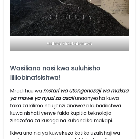
Bidhaa zilizokaboniwa
Wasiliana nasi kwa suluhisho
lililobinafsishwa!
Mradi huu wa
mstari wa utengenezaji wa makaa
ya mawe ya nyuzi za asali
unaonyesha kuwa
taka za kilimo na ujenzi zinaweza kubadilishwa
kuwa nishati yenye faida kupitia teknolojia
zinazofaa za kusaga na kubandika makapi.
Ikiwa una nia ya kuwekeza katika uzalishaji wa