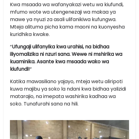
Kwa msaada wa wafanyakazi wetu wa kiufundi,
mfumo wote wa utengenezaji wa makaa ya
mawe ya nyuzi za asali ulifanikiwa kufungwa.
Mteja alituma picha kama maoni na kuonyesha
kuridhika kwake.
“
Ufungaji ulifanyika kwa urahisi, na bidhaa
iliyomalizika ni nzuri sana. Wewe ni mshirika wa
kuaminika. Asante kwa msaada wako wa
kiufundi!
“
Katika mawasiliano yajayo, mteja wetu aliripoti
kuwa majibu ya soko la ndani kwa bidhaa yalizidi
matarajio, na imepata washirika kadhaa wa
soko. Tunafurahi sana na hili.