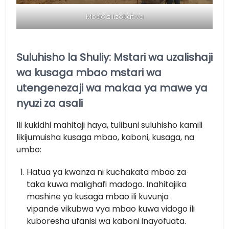
Mbao zilizokatwa
Suluhisho la Shuliy: Mstari wa uzalishaji
wa kusaga mbao mstari wa
utengenezaji wa makaa ya mawe ya
nyuzi za asali
Ili kukidhi mahitaji haya, tulibuni suluhisho kamili
likijumuisha kusaga mbao, kaboni, kusaga, na
umbo:
Hatua ya kwanza ni kuchakata mbao za
taka kuwa malighafi madogo. Inahitajika
mashine ya kusaga mbao ili kuvunja
vipande vikubwa vya mbao kuwa vidogo ili
kuboresha ufanisi wa kaboni inayofuata.