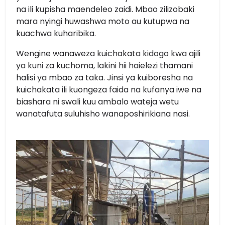
na ili kupisha maendeleo zaidi. Mbao zilizobaki
mara nyingi huwashwa moto au kutupwa na
kuachwa kuharibika.
Wengine wanaweza kuichakata kidogo kwa ajili
ya kuni za kuchoma, lakini hii haielezi thamani
halisi ya mbao za taka. Jinsi ya kuiboresha na
kuichakata ili kuongeza faida na kufanya iwe na
biashara ni swali kuu ambalo wateja wetu
wanatafuta suluhisho wanaposhirikiana nasi.