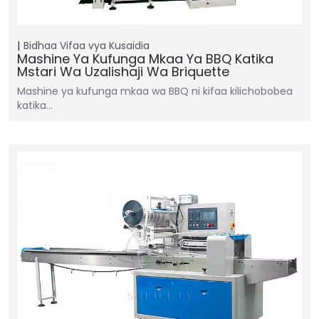
Bidhaa
Vifaa vya Kusaidia
Mashine Ya Kufunga Mkaa Ya BBQ Katika
Mstari Wa Uzalishaji Wa Briquette
Mashine ya kufunga mkaa wa BBQ ni kifaa kilichobobea
katika…