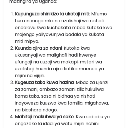
mazingira ya Uganda:
Kupunguza shinikizo la ukataji miti
: Mfumo
huu unaunga mkono uzalishaji wa nishati
endelevu kwa kuchakata mbao kutoka kwa
majengo yaliyovunjwa badala ya kukata
miti mipya.
Kuunda ajira za ndani
: Kutoka kwa
ukusanyaji wa malighafi hadi kwenye
ufungaji na uuzaji wa makapi, mstari wa
uzalishaji huunda ajira katika maeneo ya
mijini na vijijini.
Kugeuza taka kuwa hazina
: Mbao za ujenzi
za zamani, ambazo zamani zilichukuliwa
kama taka, sasa ni bidhaa ya nishati
inayoweza kuuzwa kwa familia, migahawa,
na biashara ndogo.
Mahitaji makubwa ya soko
: Kwa sababu ya
ongezeko la idadi ya watu mijini nchini