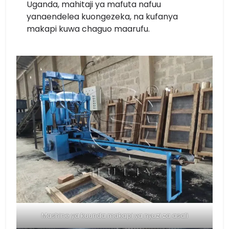
Uganda, mahitaji ya mafuta nafuu
yanaendelea kuongezeka, na kufanya
makapi kuwa chaguo maarufu.
Mashine ya kuunda makapi ya nyuzi za asali