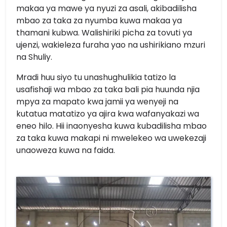
makaa ya mawe ya nyuzi za asali, akibadilisha
mbao za taka za nyumba kuwa makaa ya
thamani kubwa. Walishiriki picha za tovuti ya
ujenzi, wakieleza furaha yao na ushirikiano mzuri
na Shuliy.
Mradi huu siyo tu unashughulikia tatizo la
usafishaji wa mbao za taka bali pia huunda njia
mpya za mapato kwa jamii ya wenyeji na
kutatua matatizo ya ajira kwa wafanyakazi wa
eneo hilo. Hii inaonyesha kuwa kubadilisha mbao
za taka kuwa makapi ni mwelekeo wa uwekezaji
unaoweza kuwa na faida.