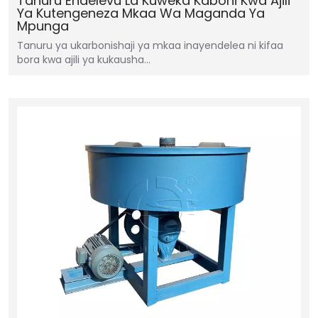
Tanuru Endelevu La Kuweka Kaboni Kwa Ajili
Ya Kutengeneza Mkaa Wa Maganda Ya
Mpunga
Tanuru ya ukarbonishaji ya mkaa inayendelea ni kifaa
bora kwa ajili ya kukausha…