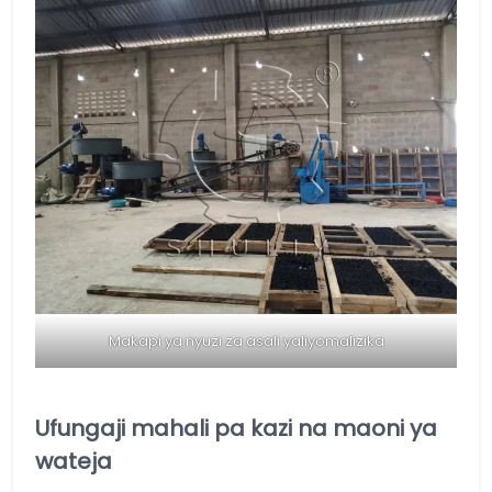
Makapi ya nyuzi za asali yaliyomalizika
Ufungaji mahali pa kazi na maoni ya
wateja