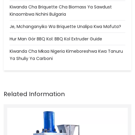
Kiwanda Cha Briquette Cha Biomass Ya Sawdust
Kinaombwa Nchini Bulgaria
Je, Mchanganyiko Wa Briquette Unalipa Kwa Mafuta?
Hur Man Gör BBQ Kol: BBQ Kol Extruder Guide
Kiwanda Cha Mkaa Nigeria Kimeboreshwa Kwa Tanuru
Ya Shuliy Ya Carboni