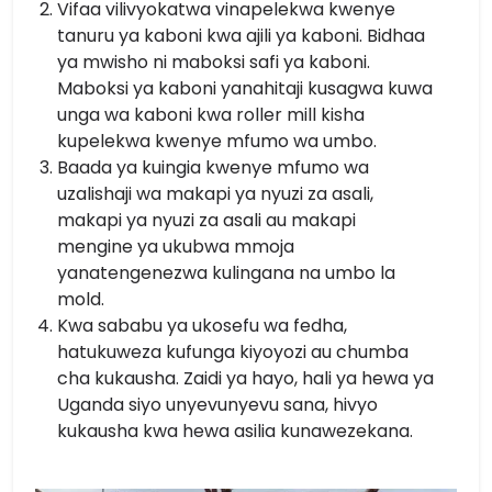
Vifaa vilivyokatwa vinapelekwa kwenye
tanuru ya kaboni kwa ajili ya kaboni. Bidhaa
ya mwisho ni maboksi safi ya kaboni.
Maboksi ya kaboni yanahitaji kusagwa kuwa
unga wa kaboni kwa roller mill kisha
kupelekwa kwenye mfumo wa umbo.
Baada ya kuingia kwenye mfumo wa
uzalishaji wa makapi ya nyuzi za asali,
makapi ya nyuzi za asali au makapi
mengine ya ukubwa mmoja
yanatengenezwa kulingana na umbo la
mold.
Kwa sababu ya ukosefu wa fedha,
hatukuweza kufunga kiyoyozi au chumba
cha kukausha. Zaidi ya hayo, hali ya hewa ya
Uganda siyo unyevunyevu sana, hivyo
kukausha kwa hewa asilia kunawezekana.