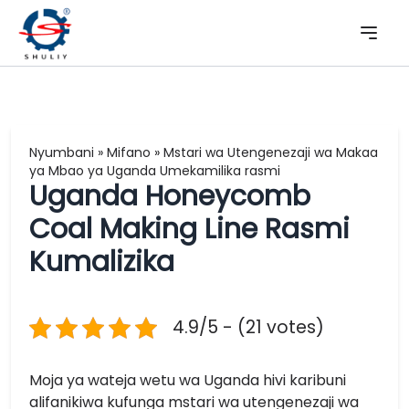
Nyumbani
»
Mifano
»
Mstari wa Utengenezaji wa Makaa
ya Mbao ya Uganda Umekamilika rasmi
Uganda Honeycomb
Coal Making Line Rasmi
Kumalizika
4.9/5 - (21 votes)
Moja ya wateja wetu wa Uganda hivi karibuni
alifanikiwa kufunga mstari wa utengenezaji wa