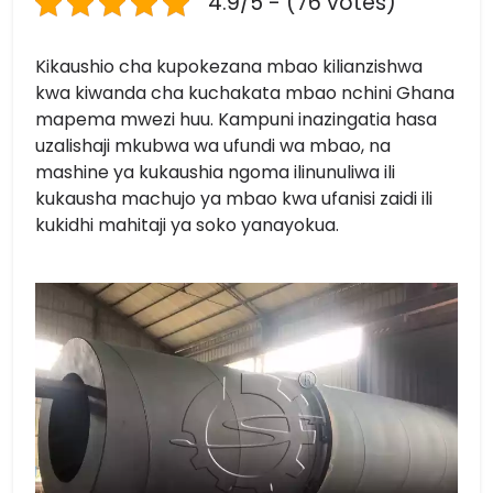
4.9/5 - (76 votes)
Kikaushio cha kupokezana mbao kilianzishwa
kwa kiwanda cha kuchakata mbao nchini Ghana
mapema mwezi huu. Kampuni inazingatia hasa
uzalishaji mkubwa wa ufundi wa mbao, na
mashine ya kukaushia ngoma ilinunuliwa ili
kukausha machujo ya mbao kwa ufanisi zaidi ili
kukidhi mahitaji ya soko yanayokua.