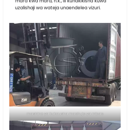
mara kwa mara, n.k., ili kuhakikisha kuwa
uzalishaji wa wateja unaendelea vizuri.
mashine ya kukausha machujo ya mbao