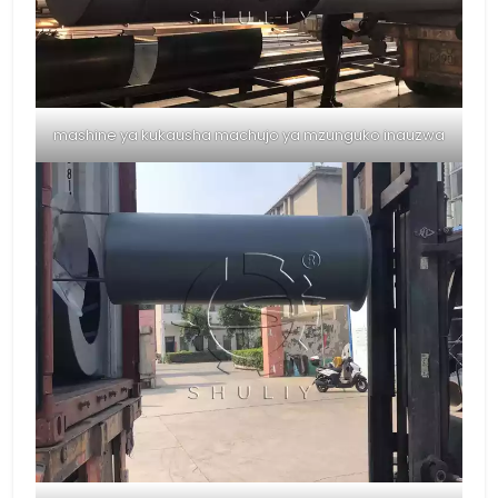
mashine ya kukausha machujo ya mzunguko inauzwa