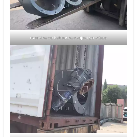
mashine ya kukausha majani ya mbao