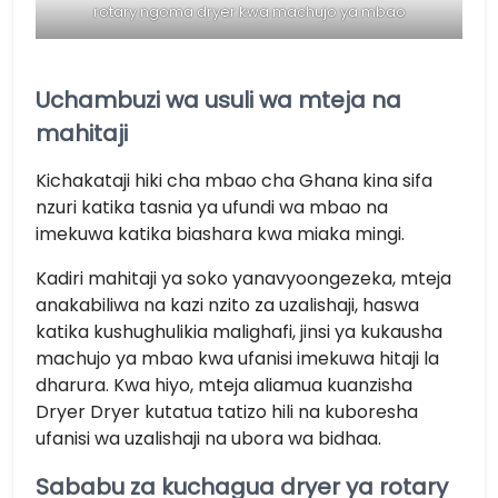
rotary ngoma dryer kwa machujo ya mbao
Uchambuzi wa usuli wa mteja na
mahitaji
Kichakataji hiki cha mbao cha Ghana kina sifa
nzuri katika tasnia ya ufundi wa mbao na
imekuwa katika biashara kwa miaka mingi.
Kadiri mahitaji ya soko yanavyoongezeka, mteja
anakabiliwa na kazi nzito za uzalishaji, haswa
katika kushughulikia malighafi, jinsi ya kukausha
machujo ya mbao kwa ufanisi imekuwa hitaji la
dharura. Kwa hiyo, mteja aliamua kuanzisha
Dryer Dryer kutatua tatizo hili na kuboresha
ufanisi wa uzalishaji na ubora wa bidhaa.
Sababu za kuchagua dryer ya rotary