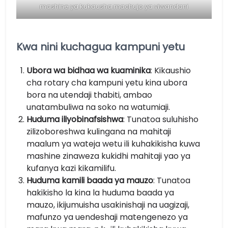
mashine ya kukausha machujo ya viwandani
Kwa nini kuchagua kampuni yetu
Ubora wa bidhaa wa kuaminika
: Kikaushio
cha rotary cha kampuni yetu kina ubora
bora na utendaji thabiti, ambao
unatambuliwa na soko na watumiaji.
Huduma iliyobinafsishwa
: Tunatoa suluhisho
zilizoboreshwa kulingana na mahitaji
maalum ya wateja wetu ili kuhakikisha kuwa
mashine zinaweza kukidhi mahitaji yao ya
kufanya kazi kikamilifu.
Huduma kamili baada ya mauzo
: Tunatoa
hakikisho la kina la huduma baada ya
mauzo, ikijumuisha usakinishaji na uagizaji,
mafunzo ya uendeshaji matengenezo ya