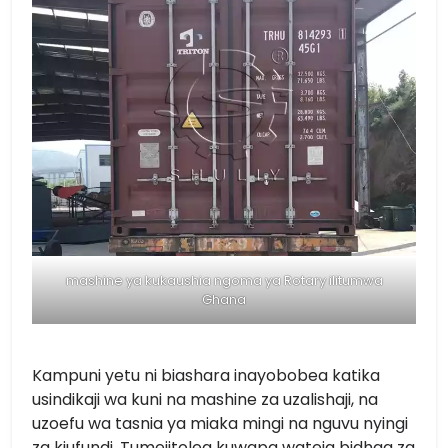
mashine ya kukaushia ngoma ya Rotary ilitumwa
Ghana
Kampuni yetu ni biashara inayobobea katika
usindikaji wa kuni na mashine za uzalishaji, na
uzoefu wa tasnia ya miaka mingi na nguvu nyingi
za kiufundi. Tumejitolea kuwapa wateja bidhaa za