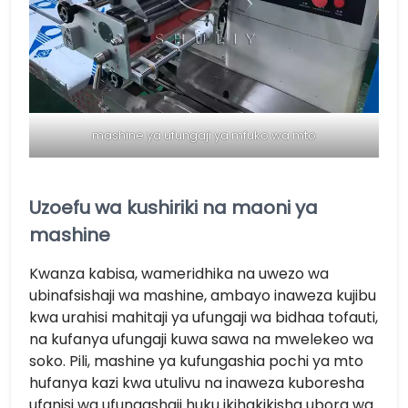
mashine ya ufungaji ya mfuko wa mto
Uzoefu wa kushiriki na maoni ya
mashine
Kwanza kabisa, wameridhika na uwezo wa
ubinafsishaji wa mashine, ambayo inaweza kujibu
kwa urahisi mahitaji ya ufungaji wa bidhaa tofauti,
na kufanya ufungaji kuwa sawa na mwelekeo wa
soko. Pili, mashine ya kufungashia pochi ya mto
hufanya kazi kwa utulivu na inaweza kuboresha
ufanisi wa ufungashaji huku ikihakikisha ubora wa