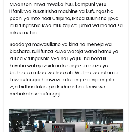
Mwanzoni mwa mwaka huu, kampuni yetu
ilifanikiwa kusafirisha mashine ya kufungashia
pochi ya mto hadi Ufilipino, ikitoa suluhisho jipya
la kifungashio kwa muuzaji wa jumla wa bidhaa za
mkaa nchini.
Baada ya mawasiliano ya kina na meneja wa
biashara, tulijifunza kuwa wateja wana hamu ya
kutoa vifungashio vya hali ya juu na bora ili
kuvutia wateja zaidi na kuongeza mauzo ya
bidhaa za mkaa wa hookah. Wateja wanatumai
kuwa ufungaji hauwezi tu kuangazia vipengele
vya bidhaa lakini pia kudumisha ufanisi wa
mchakato wa ufungaji.