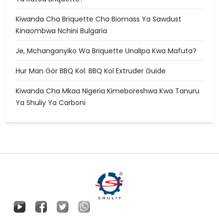
Kiwanda Cha Briquette Cha Biomass Ya Sawdust
Kinaombwa Nchini Bulgaria
Je, Mchanganyiko Wa Briquette Unalipa Kwa Mafuta?
Hur Man Gör BBQ Kol: BBQ Kol Extruder Guide
Kiwanda Cha Mkaa Nigeria Kimeboreshwa Kwa Tanuru
Ya Shuliy Ya Carboni