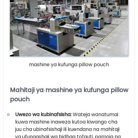
mashine ya kufunga pillow pouch
Mahitaji ya mashine ya kufunga pillow
pouch
Uwezo wa kubinafsisha:
Wateja wanatumai
kuwa mashine inaweza kutoa kiwango cha
juu cha ubinafsishaji ili kuendana na mahitaji
ya ufungashaji wa bidhaa tofauti, pamoja na