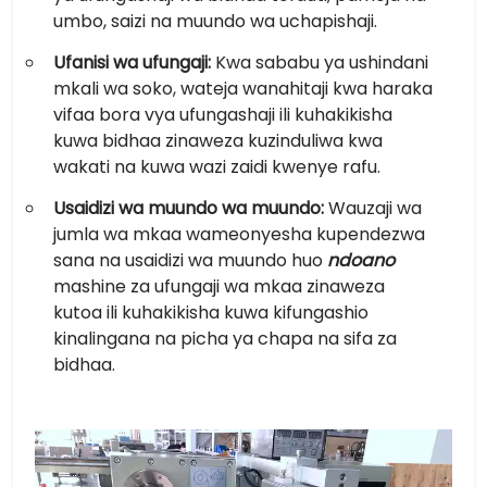
umbo, saizi na muundo wa uchapishaji.
Ufanisi wa ufungaji:
Kwa sababu ya ushindani
mkali wa soko, wateja wanahitaji kwa haraka
vifaa bora vya ufungashaji ili kuhakikisha
kuwa bidhaa zinaweza kuzinduliwa kwa
wakati na kuwa wazi zaidi kwenye rafu.
Usaidizi wa muundo wa muundo:
Wauzaji wa
jumla wa mkaa wameonyesha kupendezwa
sana na usaidizi wa muundo huo
ndoano
mashine za ufungaji wa mkaa zinaweza
kutoa ili kuhakikisha kuwa kifungashio
kinalingana na picha ya chapa na sifa za
bidhaa.