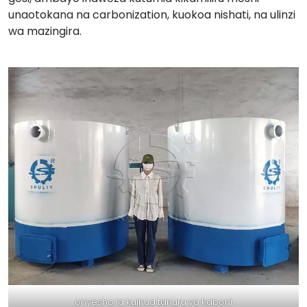
unaotokana na carbonization, kuokoa nishati, na ulinzi
wa mazingira.
onyesho la kuinua tanuru ya kaboni