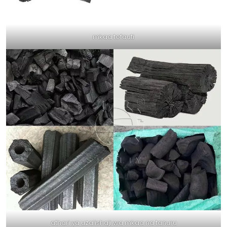
mkaa tofauti
athari ya uzalishaji wa mkaa na tanuru