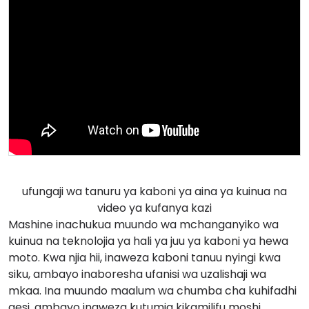
ufungaji wa tanuru ya kaboni ya aina ya kuinua na
video ya kufanya kazi
Mashine inachukua muundo wa mchanganyiko wa
kuinua na teknolojia ya hali ya juu ya kaboni ya hewa
moto. Kwa njia hii, inaweza kaboni tanuu nyingi kwa
siku, ambayo inaboresha ufanisi wa uzalishaji wa
mkaa. Ina muundo maalum wa chumba cha kuhifadhi
gesi, ambayo inaweza kutumia kikamilifu moshi