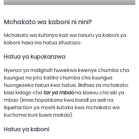
Mchakato wa kaboni ni nini?
Mchakato wa kufanya kazi wa tanuru ya kaboni ya
kaboni hasa ina hatua zifuatazo:
Hatua ya kupokanzwa
Nyenzo ya malighafi huwekwa kwenye chumba cha
kuungua na joto katika chumba cha kuungua
huongezeka hatua kwa hatua. Bidhaa za mchakato:
kiasi kidogo cha
tar ya mbao
na kioevu cha siki ya
mbao (kinachopatikana kwa baridi ya asili na
liquefaction ya moshi kutoka kwa mchakato wa
kuchoma kuni kuwa makaa).
Hatua ya kaboni