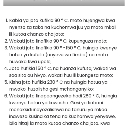
Kabla ya joto kufikia 90 ° C, moto hujengwa kwa
nyenzo za taka na kuchomwa juu ya moto mkali
ili kutoa chanzo cha joto;
Wakati joto linafikia 90 ° C, kupunguza moto;
Wakati joto linafikia 90 ° -150 ° C, huingia kwenye
hatua ya kufuta (unyevu wa fimbo) na moto
huwaka kwa upole;
Joto hufikia 150 ° C, na huanza kufuta, wakati wa
saa sita au hivyo, wakati huu ili kuongeza moto;
Kisha joto hufikia 230 ° C na huingia hatua ya
mwako, huzalisha gesi mchanganyiko;
Wakati joto linapoongezeka hadi 280 ° C, huingia
kwenye hatua ya kuwasha. Gesi ya kaboni
monoksidi inayozalishwa na tanuru ya mkaa
inaweza kusindika tena na kuchomwa yenyewe,
bila hitaji la moto kutoa chanzo cha joto. Kwa