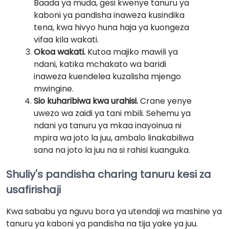
Baada ya muda, gesi kwenye tanuru ya
kaboni ya pandisha inaweza kusindika
tena, kwa hivyo huna haja ya kuongeza
vifaa kila wakati.
Okoa wakati.
Kutoa majiko mawili ya
ndani, katika mchakato wa baridi
inaweza kuendelea kuzalisha mjengo
mwingine.
Sio kuharibiwa kwa urahisi.
Crane yenye
uwezo wa zaidi ya tani mbili. Sehemu ya
ndani ya tanuru ya mkaa inayoinua ni
mpira wa joto la juu, ambalo linakabiliwa
sana na joto la juu na si rahisi kuanguka.
Shuliy's pandisha charing tanuru kesi za
usafirishaji
Kwa sababu ya nguvu bora ya utendaji wa mashine ya
tanuru ya kaboni ya pandisha na tija yake ya juu.