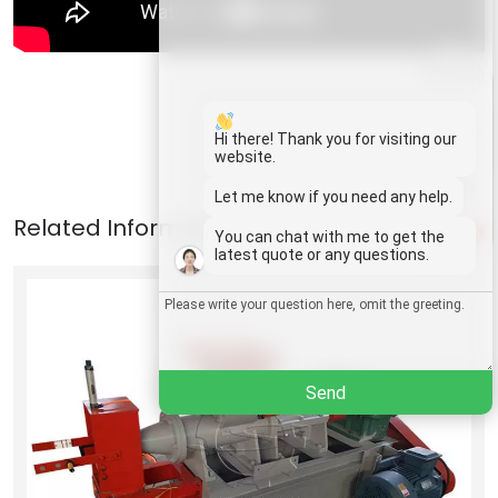
Whatsapp
Email
Hi there! Thank you for visiting our
website.
Wechat
Let me know if you need any help.
1
You can chat with me to get the
Chat
latest quote or any questions.
Send