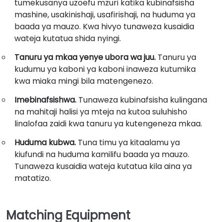
tumekusanya uzoefu mzuri katika kubinafsisha
mashine, usakinishaji, usafirishaji, na huduma ya
baada ya mauzo. Kwa hivyo tunaweza kusaidia
wateja kutatua shida nyingi.
Tanuru ya mkaa yenye ubora wa juu.
Tanuru ya
kudumu ya kaboni ya kaboni inaweza kutumika
kwa miaka mingi bila matengenezo.
Imebinafsishwa.
Tunaweza kubinafsisha kulingana
na mahitaji halisi ya mteja na kutoa suluhisho
linalofaa zaidi kwa tanuru ya kutengeneza mkaa.
Huduma kubwa.
Tuna timu ya kitaalamu ya
kiufundi na huduma kamilifu baada ya mauzo.
Tunaweza kusaidia wateja kutatua kila aina ya
matatizo.