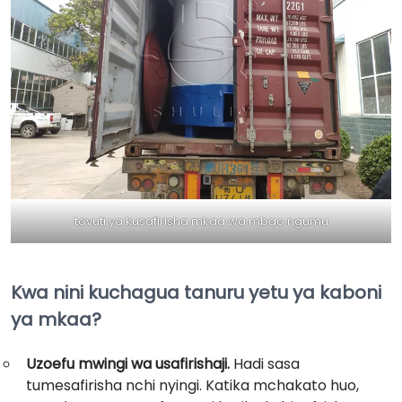
tovuti ya kusafirisha mkaa wa mbao ngumu
Kwa nini kuchagua tanuru yetu ya kaboni
ya mkaa?
Uzoefu mwingi wa usafirishaji.
Hadi sasa
tumesafirisha nchi nyingi. Katika mchakato huo,