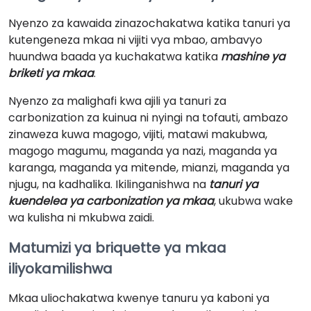
Nyenzo za kawaida zinazochakatwa katika tanuri ya
kutengeneza mkaa ni vijiti vya mbao, ambavyo
huundwa baada ya kuchakatwa katika
mashine ya
briketi ya mkaa
.
Nyenzo za malighafi kwa ajili ya tanuri za
carbonization za kuinua ni nyingi na tofauti, ambazo
zinaweza kuwa magogo, vijiti, matawi makubwa,
magogo magumu, maganda ya nazi, maganda ya
karanga, maganda ya mitende, mianzi, maganda ya
njugu, na kadhalika. Ikilinganishwa na
tanuri ya
kuendelea ya carbonization ya mkaa
, ukubwa wake
wa kulisha ni mkubwa zaidi.
Matumizi ya briquette ya mkaa
iliyokamilishwa
Mkaa uliochakatwa kwenye tanuru ya kaboni ya