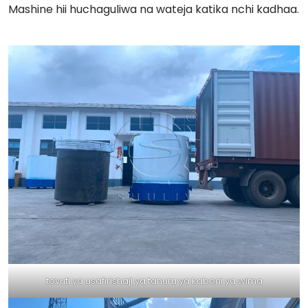
Mashine hii huchaguliwa na wateja katika nchi kadhaa.
tovuti ya usafirishaji ya tanuru ya kaboni ya wima