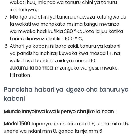
wakati huu, mlango wa tanuru chini ya tanuru
imefungwa;
Mlango ulio chini ya tanuru unaweza kufungwa au
la wakati wa mchakato mzima tangu mwanzo
wa mwako hadi kufikia 280 ° C. Joto la juu katika
tanuru linaweza kufikia 500 ° C;
Athari ya kaboni ni bora zaidi, tanuru ya kaboni
ya pandisha inahitaji kuwaka kwa masaa 14, na
wakati wa baridi ni zaidi ya masaa 10.
Jukumu la bomba
: mzunguko wa gesi, mwako,
filtration
Pandisha habari ya kigezo cha tanuru ya
kaboni
Miundo inayoitwa kwa kipenyo cha jiko la ndani
Model 1500
: kipenyo cha ndani mita 1.5, urefu mita 1.5,
unene wa ndani mm 8, ganda la nje mm 6