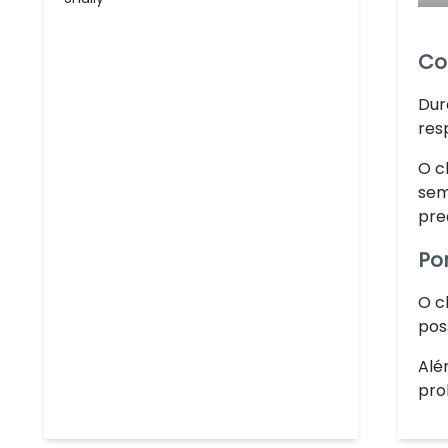
Co
Dur
res
O c
sem
pre
Po
O c
pos
Alé
pro