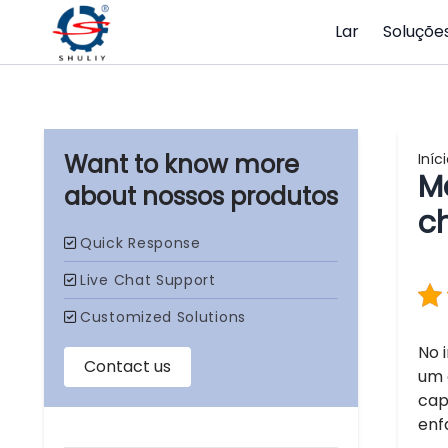
Lar
Soluçõe
Iníc
M
nossos produtos
c
No 
um 
cap
enf