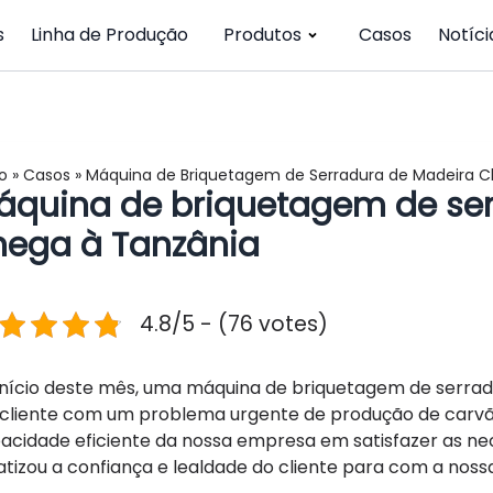
s
Linha de Produção
Produtos
Casos
Notíci
io
»
Casos
»
Máquina de Briquetagem de Serradura de Madeira C
áquina de briquetagem de se
hega à Tanzânia
4.8/5 - (76 votes)
início deste mês, uma máquina de briquetagem de serrad
cliente com um problema urgente de produção de carvã
acidade eficiente da nossa empresa em satisfazer as n
atizou a confiança e lealdade do cliente para com a nos