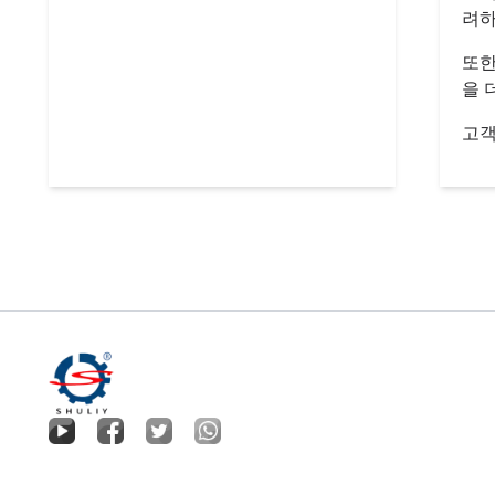
려하
또한
을 
고객