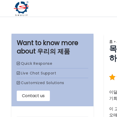
홈
»
목
우리의 제품
하
이달
기회
이 
오매