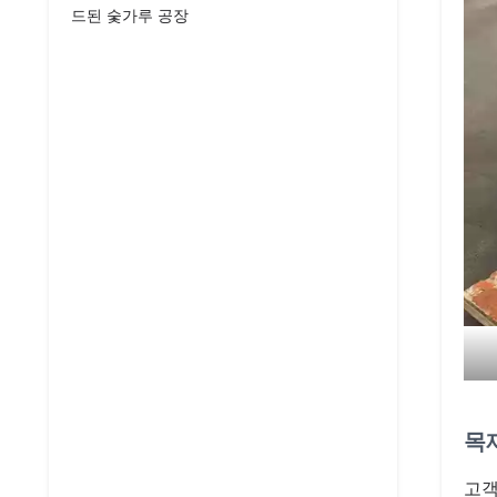
드된 숯가루 공장
목
고객