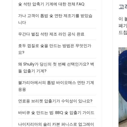
숯 석탄 압축기 기계에 대한 전체 FAQ
고
가나 고객이 톱밥 숯 연탄 제조기를 받았습
이 
니다
폐기
드칩
우간다 벌집 석탄 제조 라인 공식 완료
호두 껍질로 숯을 만드는 방법은 무엇인가
요?
왜 Shuliy가 당신의 첫 번째 선택인가요? 벽
돌 압출기 기계?
불가리아에서의 톱밥 바이오매스 연탄 기계
응용
연료용 브리켓 압출기가 수익성이 있나요?
바비큐 숯 만드는 법: BBQ 숯 압출기 가이드
나이지리아의 숄리 카본 퍼니스로 업그레이