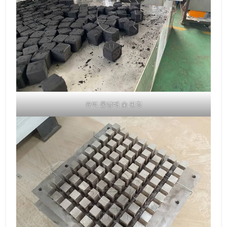
큐빅 물담배 숯 펀칭