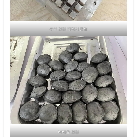
후카 연탄 제작기 금형
바베큐 연탄