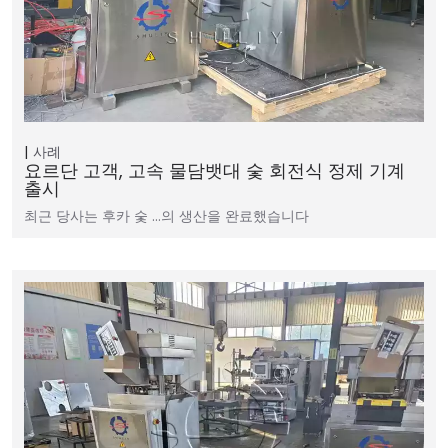
사례
요르단 고객, 고속 물담뱃대 숯 회전식 정제 기계
출시
최근 당사는 후카 숯 …의 생산을 완료했습니다