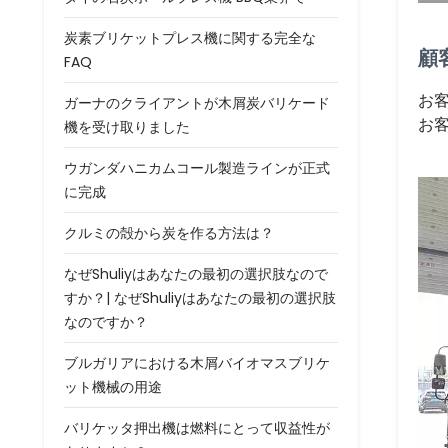
炭素ブリケットプレス機に関する完全な
顧
FAQ
お
ガーナのクライアントが木屑炭バリケード
お
機を受け取りました
ウガンダハニカムコール製造ラインが正式
に完成
クルミの殻から炭を作る方法は？
なぜShuliyはあなたの最初の選択肢なので
すか？| なぜShuliyはあなたの最初の選択肢
なのですか？
ブルガリアにおける木屑バイオマスブリケ
ット機械の用途
バリケッタ押出機は燃料にとって収益性が