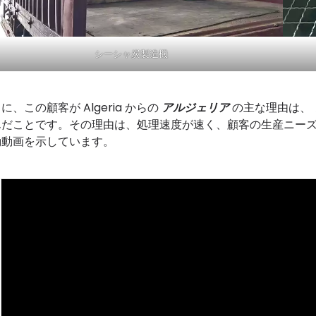
シーシャ炭製造機
に、この顧客が Algeria からの
アルジェリア
の主な理由は、
んだことです。その理由は、処理速度が速く、顧客の生産ニー
動動画を示しています。