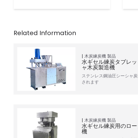
木炭練炭機
製品
水ギセル練炭タブレッ
ャ木炭製造機
ステンレス鋼油圧シーシャ炭
されます
木炭練炭機
製品
水ギセル練炭用のロー
機