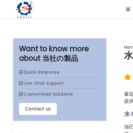
家
Ho
水
当社の製品
最
提
水
油