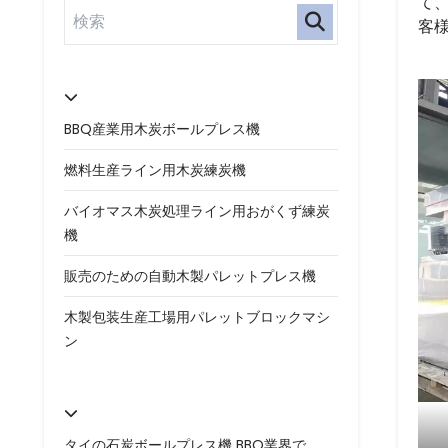
て
客様
BBQ産業用木炭ボールプレス機
燃料生産ライン用木炭練炭機
バイオマス木炭処理ライン用おがくず練炭
機
販売のための自動木製パレットプレス機
木製包装生産工場用パレットブロックマシ
ン
タイの石炭ボールプレス機 BBQ業界で