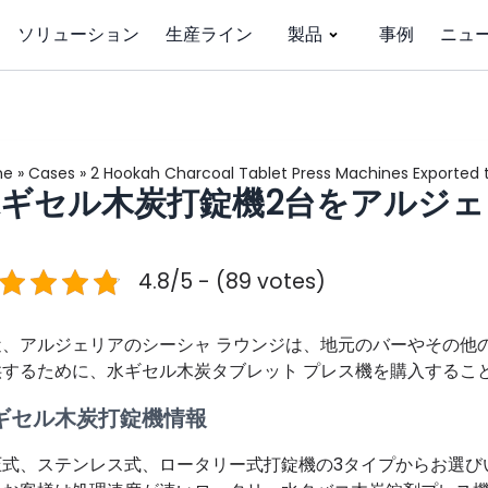
ソリューション
生産ライン
製品
事例
ニュ
me
»
Cases
»
2 Hookah Charcoal Tablet Press Machines Exported t
ギセル木炭打錠機2台をアルジ
4.8/5 - (89 votes)
近、アルジェリアのシーシャ ラウンジは、地元のバーやその他
供するために、水ギセル木炭タブレット プレス機を購入するこ
ギセル木炭打錠機情報
圧式、ステンレス式、ロータリー式打錠機の3タイプからお選び