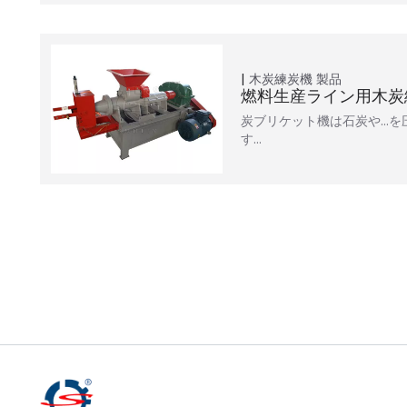
木炭練炭機
製品
燃料生産ライン用木炭
炭ブリケット機は石炭や…を
す…