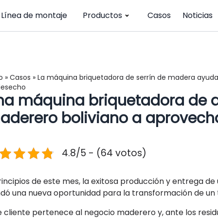
Línea de montaje
Productos
Casos
Noticias
o
»
Casos
»
La máquina briquetadora de serrín de madera ayuda a
desecho
na máquina briquetadora de as
aderero boliviano a aprovech
4.8/5 - (64 votos)
rincipios de este mes, la exitosa producción y entrega de
ndó una nueva oportunidad para la transformación de un t
e cliente pertenece al negocio maderero y, ante los resi