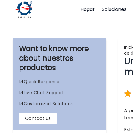
Hogar
Soluciones
Inici
de 
nuestros
U
productos
m
A p
bri
Est