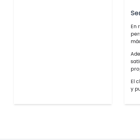
Se
En 
per
máq
Ade
sat
pro
El 
y p