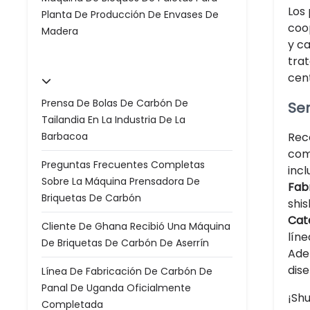
Los
Planta De Producción De Envases De
coop
Madera
y c
trat
cen
Prensa De Bolas De Carbón De
Ser
Tailandia En La Industria De La
Barbacoa
Rec
com
Preguntas Frecuentes Completas
incl
Sobre La Máquina Prensadora De
Fab
Briquetas De Carbón
shi
Cat
Cliente De Ghana Recibió Una Máquina
líne
De Briquetas De Carbón De Aserrín
Ade
dise
Línea De Fabricación De Carbón De
Panal De Uganda Oficialmente
¡Shu
Completada