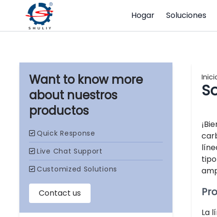
Hogar
Soluciones
Inici
S
nuestros
productos
¡Bie
car
lín
tipo
amp
Pro
La 