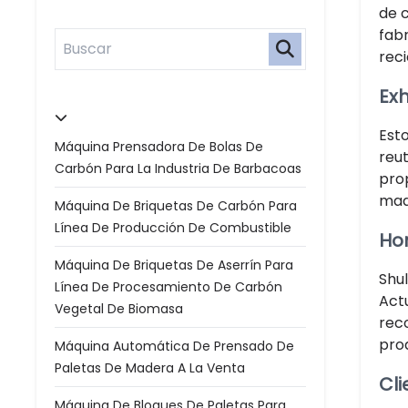
de 
fab
rec
Exh
Est
Máquina Prensadora De Bolas De
reut
Carbón Para La Industria De Barbacoas
pro
made
Máquina De Briquetas De Carbón Para
Línea De Producción De Combustible
Hon
Máquina De Briquetas De Aserrín Para
Shul
Línea De Procesamiento De Carbón
Act
Vegetal De Biomasa
rec
prod
Máquina Automática De Prensado De
Paletas De Madera A La Venta
Cli
Máquina De Bloques De Paletas Para