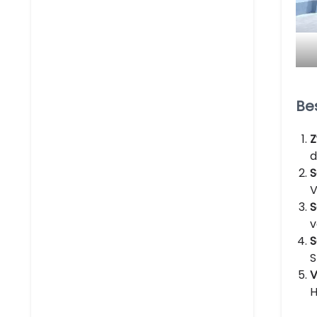
Be
Z
d
S
V
S
v
S
S
V
H