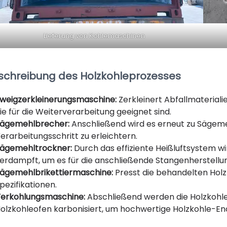
Lieferung von Kohlemaschinen
schreibung des Holzkohleprozesses
weigzerkleinerungsmaschine:
Zerkleinert Abfallmateriali
ie für die Weiterverarbeitung geeignet sind.
ägemehlbrecher:
Anschließend wird es erneut zu Sägemeh
erarbeitungsschritt zu erleichtern.
ägemehltrockner:
Durch das effiziente Heißluftsystem wi
erdampft, um es für die anschließende Stangenherstellu
ägemehlbrikettiermaschine:
Presst die behandelten Holzp
pezifikationen.
erkohlungsmaschine:
Abschließend werden die Holzkohl
olzkohleofen karbonisiert, um hochwertige Holzkohle-En