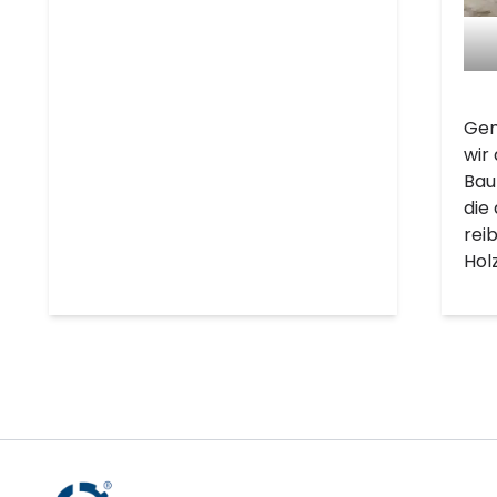
Gem
wir
Bau
die
rei
Hol