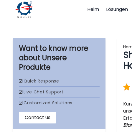
Heim
Lösungen
Ho
S
Unsere
Ho
Produkte
Kür
uns
Erf
Bio