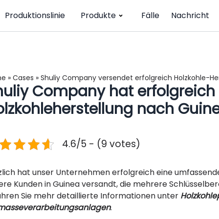
Produktionslinie
Produkte
Fälle
Nachricht
me
»
Cases
»
Shuliy Company versendet erfolgreich Holzkohle-H
huliy Company hat erfolgreich
lzkohleherstellung nach Guine
4.6/5 - (9 votes)
zlich hat unser Unternehmen erfolgreich eine umfassend
ere Kunden in Guinea versandt, die mehrere Schlüsselbe
ahren Sie mehr detaillierte Informationen unter
Holzkohlep
masseverarbeitungsanlagen
.