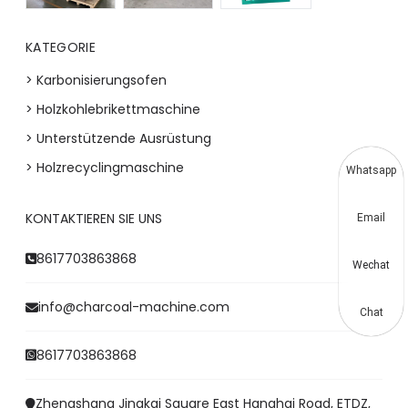
KATEGORIE
> Karbonisierungsofen
> Holzkohlebrikettmaschine
> Unterstützende Ausrüstung
> Holzrecyclingmaschine
Whatsapp
KONTAKTIEREN SIE UNS
Email
8617703863868
Wechat
info@charcoal-machine.com
Chat
8617703863868
Zhengshang Jingkai Square East Hanghai Road, ETDZ,