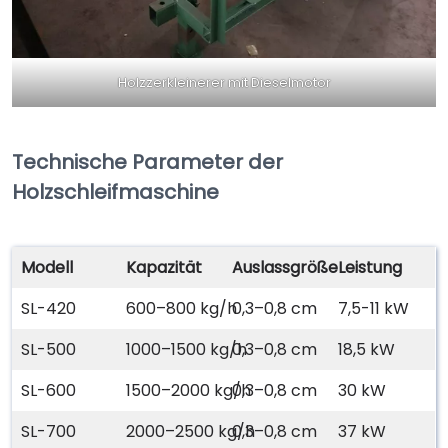
Holzzerkleinerer mit Dieselmotor
Technische Parameter der
Holzschleifmaschine
Modell
Kapazität
Auslassgröße
Leistung
SL-420
600–800 kg/h
0,3–0,8 cm
7,5-11 kW
SL-500
1000–1500 kg/h
0,3–0,8 cm
18,5 kW
SL-600
1500–2000 kg/h
0,3–0,8 cm
30 kW
SL-700
2000–2500 kg/h
0,3–0,8 cm
37 kW