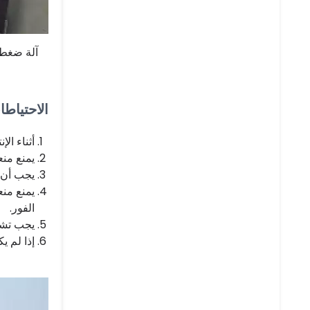
آلة ضغط
الاحتياط
أثناء الإ
يمنع منع
يجب أن ت
يمنع منع
الفور.
يجب تشح
إذا لم ي