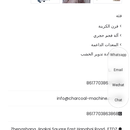
فئة
> فرن الكربنة
> آلة فحم حجري
> المعدات الداعمة
> آلة إعادة تدوير الخشب
Whatsapp
اتصل بنا
Email
8617703863868
Wechat
info@charcoal-machine.com
Chat
8617703863868
Zhengshang Jingkai Square East Hanghai Road، ETDZ،