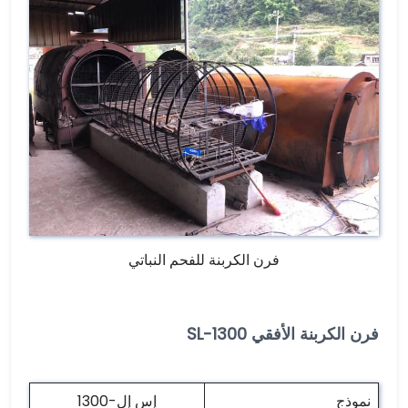
فرن الكربنة للفحم النباتي
فرن الكربنة الأفقي SL-1300
نموذج
إس إل-1300